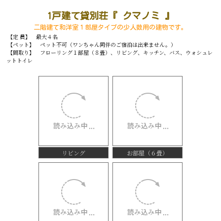
1戸建て貸別荘『 クマノミ 』
二階建て和洋室１部屋タイプの少人数用の建物です。
【定 員】 最大４名
【ペット】 ペット不可（ワンちゃん同伴のご宿泊は出来ません。）
【間取り】 フローリング１部屋（８畳）、リビング、キッチン、バス、ウォシュレ
ットトイレ
リビング
お部屋（６畳）