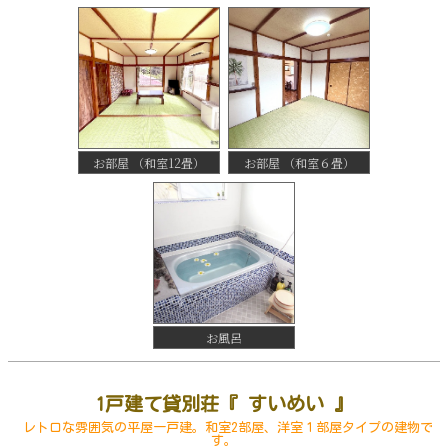
お部屋 （和室12畳）
お部屋 （和室６畳）
お風呂
1戸建て貸別荘『 すいめい 』
レトロな雰囲気の平屋一戸建。和室2部屋、洋室１部屋タイプの建物で
す。