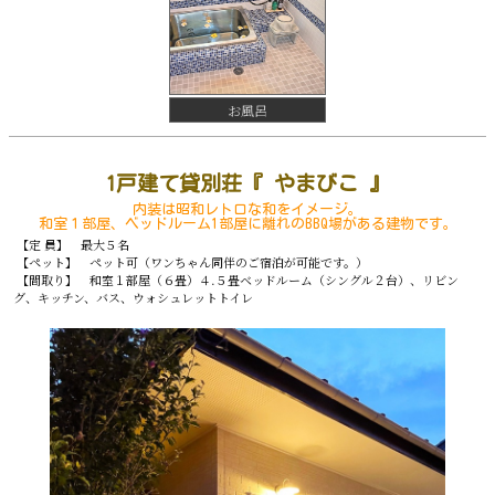
お風呂
1戸建て貸別荘『 やまびこ 』
内装は昭和レトロな和をイメージ。
和室１部屋、ベッドルーム1部屋に離れのBBQ場がある建物です。
【定 員】 最大５名
【ペット】 ペット可（ワンちゃん同伴のご宿泊が可能です。）
【間取り】 和室１部屋（６畳）４.５畳ベッドルーム（シングル２台）、リビン
グ、キッチン、バス、ウォシュレットトイレ