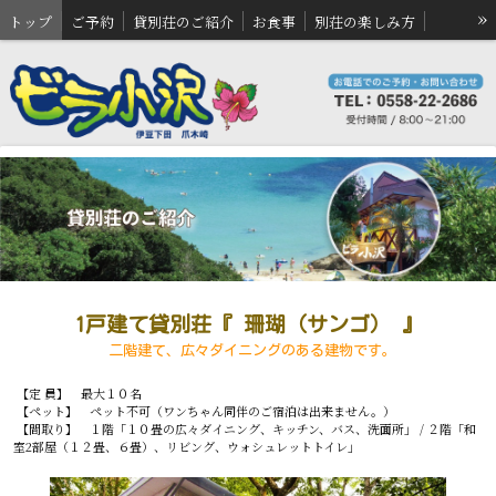
»
トップ
ご予約
貸別荘のご紹介
お食事
別荘の楽しみ方
直営売店
アクセス案内
お問い合わせ
1戸建て貸別荘『 珊瑚（サンゴ） 』
二階建て、広々ダイニングのある建物です。
【定 員】 最大１０名
【ペット】 ペット不可（ワンちゃん同伴のご宿泊は出来ません。）
【間取り】 １階「１０畳の広々ダイニング、キッチン、バス、洗面所」 / ２階「和
室2部屋（１２畳、６畳）、リビング、ウォシュレットトイレ」