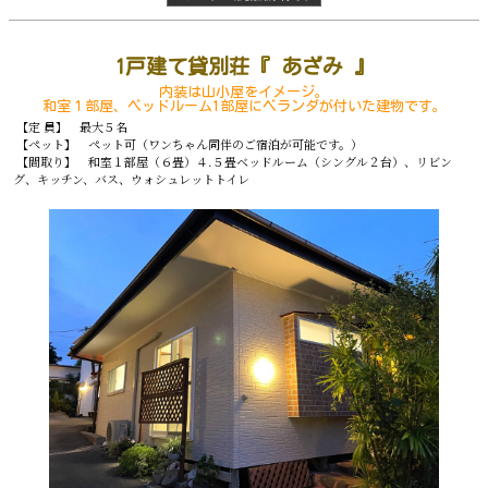
1戸建て貸別荘『 あざみ 』
内装は山小屋をイメージ。
和室１部屋、ベッドルーム1部屋にベランダが付いた建物です。
【定 員】 最大５名
【ペット】 ペット可（ワンちゃん同伴のご宿泊が可能です。）
【間取り】 和室１部屋（６畳）４.５畳ベッドルーム（シングル２台）、リビン
グ、キッチン、バス、ウォシュレットトイレ