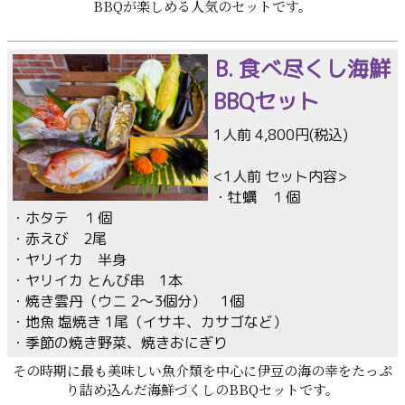
BBQが楽しめる人気のセットです。
B. 食べ尽くし海鮮
BBQセット
1人前 4,800円(税込)
<1人前 セット内容>
・牡蠣 １個
・ホタテ １個
・赤えび 2尾
・ヤリイカ 半身
・ヤリイカ とんび串 1本
・焼き雲丹（ウニ 2〜3個分） 1個
・地魚 塩焼き 1尾（イサキ、カサゴなど）
・季節の焼き野菜、焼きおにぎり
その時期に最も美味しい魚介類を中心に伊豆の海の幸をたっぷ
り詰め込んだ海鮮づくしのBBQセットです。