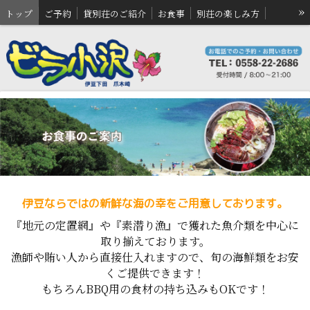
»
トップ
ご予約
貸別荘のご紹介
お食事
別荘の楽しみ方
直営売店
アクセス案内
お問い合わせ
伊豆ならではの新鮮な海の幸をご用意しております。
『地元の定置網』や『素潜り漁』で獲れた魚介類を中心に
取り揃えております。
漁師や賄い人から直接仕入れますので、旬の海鮮類をお安
くご提供できます！
もちろんBBQ用の食材の持ち込みもOKです！