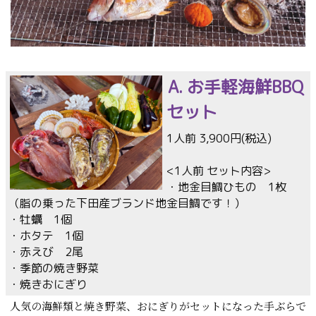
A. お手軽海鮮BBQ
セット
1人前 3,900円(税込)
<1人前 セット内容>
・地金目鯛ひもの 1枚
（脂の乗った下田産ブランド地金目鯛です！）
・牡蠣 1個
・ホタテ 1個
・赤えび 2尾
・季節の焼き野菜
・焼きおにぎり
人気の海鮮類と焼き野菜、おにぎりがセットになった手ぶらで