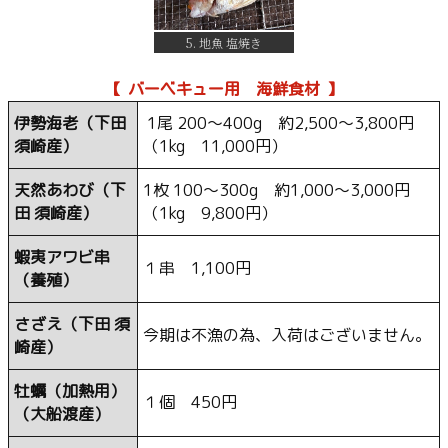
5. 地魚 塩焼き
【 バーベキュー用 海鮮食材 】
伊勢海老（下田
1尾 200〜400g 約2,500〜3,800円
須崎産）
（1kg 11,000円）
天然あわび（下
1枚 100〜300g 約1,000〜3,000円
田 須崎産）
（1kg 9,800円）
蝦夷アワビ串
１串 1,100円
（養殖）
さざえ（下田 須
今期は不漁の為、入荷はございません。
崎産）
牡蠣（加熱用）
１個 450円
（大船渡産）