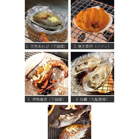
1. 天然あわび（下田産）
2. 焼き雲丹（バフン）
3. 伊勢海老（下田産）
4. 牡蠣（大船渡産）