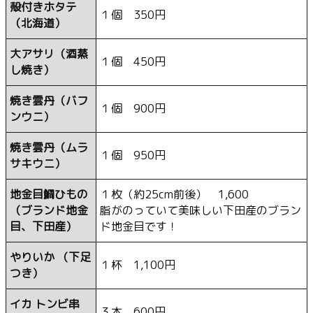
殻付きホタテ
１個 350円
（北海道）
大アサリ（酒蒸
１個 450円
し焼き）
焼き雲丹（バフ
１個 900円
ンウニ）
焼き雲丹（ムラ
１個 950円
サキウニ）
地金目鯛ひもの
１枚（約25cm前後） 1,600
（ブランド地金
脂がのっていて美味しい下田産のブラン
目、下田産）
ド地金目です！
やりいか （下足
１杯 1,100円
つき）
イカ トンビ串
３本 600円