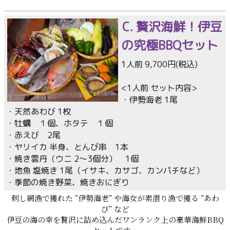
C. 贅沢海鮮！伊豆
の究極BBQセット
1人前 9,700円(税込)
<1人前 セット内容>
・伊勢海老 1尾
・天然あわび 1枚
・牡蠣 １個、ホタテ １個
・赤えび 2尾
・ヤリイカ 半身、とんび串 1本
・焼き雲丹（ウニ 2〜3個分） 1個
・地魚 塩焼き 1尾（イサキ、カサゴ、カンパチなど）
・季節の焼き野菜、焼きおにぎり
刺し網漁で獲れた ”伊勢海老” や海女が素潜り漁で獲る ”あわ
び” など
伊豆の海の幸を贅沢に詰め込んだワンランク上の豪華海鮮BBQ